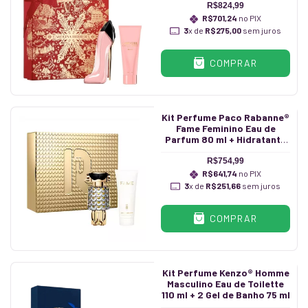
R$824,99
R$701,24
no PIX
3
x de
R$275,00
sem juros
COMPRAR
Kit Perfume Paco Rabanne®
Fame Feminino Eau de
Parfum 80 ml + Hidratante
100 ml
R$754,99
R$641,74
no PIX
3
x de
R$251,66
sem juros
COMPRAR
Kit Perfume Kenzo® Homme
Masculino Eau de Toilette
110 ml + 2 Gel de Banho 75 ml