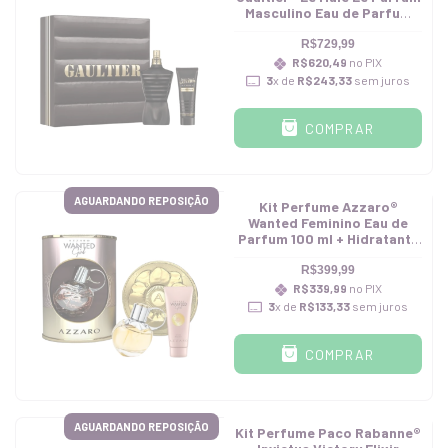
Masculino Eau de Parfum
125 ml + Shower Gel 75 ml
R$729,99
R$620,49
no PIX
3
x de
R$243,33
sem juros
COMPRAR
AGUARDANDO REPOSIÇÃO
Kit Perfume Azzaro®
Wanted Feminino Eau de
Parfum 100 ml + Hidratante
100 ml
R$399,99
R$339,99
no PIX
3
x de
R$133,33
sem juros
COMPRAR
AGUARDANDO REPOSIÇÃO
Kit Perfume Paco Rabanne®