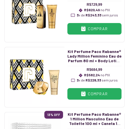
Gel 100 ml
R$729,99
R$620,49
no PIX
3
x de
R$243,33
sem juros
COMPRAR
Kit Perfume Paco Rabanne®
Lady Million Feminino Eau de
Parfum 80 ml + Body Lotion
100 ml
R$684,99
R$582,24
no PIX
3
x de
R$228,33
sem juros
COMPRAR
Kit Perfume Paco Rabanne®
13
% OFF
1 Million Masculino Eau de
Toilette 100 ml + Caneta 10
ml