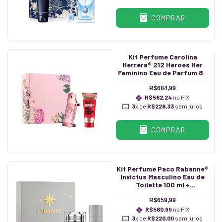
COMPRAR
Kit Perfume Carolina
Herrera® 212 Heroes Her
Feminino Eau de Parfum 80
ml + Hidratante 100 ml
R$684,99
R$582,24
no PIX
3
x de
R$228,33
sem juros
COMPRAR
Kit Perfume Paco Rabanne®
Invictus Masculino Eau de
Toilette 100 ml +
Desodorante 150 ml
R$659,99
R$560,99
no PIX
3
x de
R$220,00
sem juros