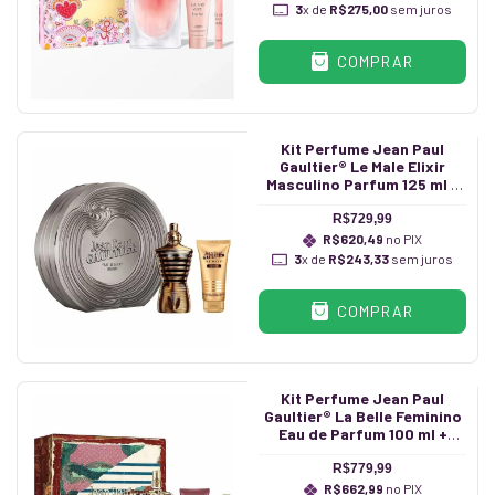
3
x de
R$275,00
sem juros
COMPRAR
Kit Perfume Jean Paul
Gaultier® Le Male Elixir
Masculino Parfum 125 ml +
Shower Gel 75 ml
R$729,99
R$620,49
no PIX
3
x de
R$243,33
sem juros
COMPRAR
Kit Perfume Jean Paul
Gaultier® La Belle Feminino
Eau de Parfum 100 ml +
Body Lotion 75 ml + Caneta
10 ml
R$779,99
R$662,99
no PIX