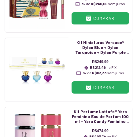
3
x de
R$260,00
sem juros
COMPRAR
Kit Miniaturas Versace®
Dylan Blue + Dylan
Turquoise + Dylan Purple
Feminino 5 ml
R$249,99
R$212,49
no PIX
3
x de
R$83,33
sem juros
COMPRAR
Kit Perfume Lattafa® Yara
Feminino Eau de Parfum 100
ml + Yara Candy Feminino
Eau de Parfum 100 ml
R$474,99
R$403,74
no PIX