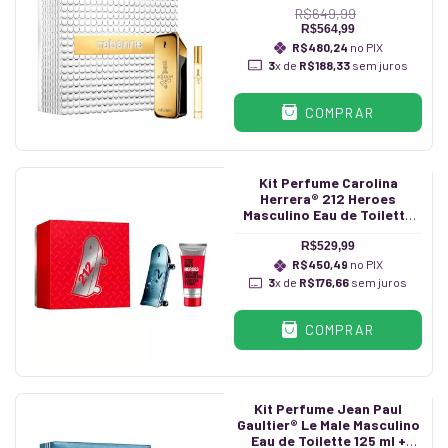
R$649,99
R$564,99
R$480,24
no PIX
3
x de
R$188,33
sem juros
COMPRAR
Kit Perfume Carolina
Herrera® 212 Heroes
Masculino Eau de Toilette
90 ml + Shower Gel 100 ml
R$529,99
R$450,49
no PIX
3
x de
R$176,66
sem juros
COMPRAR
Kit Perfume Jean Paul
Gaultier® Le Male Masculino
Eau de Toilette 125 ml +