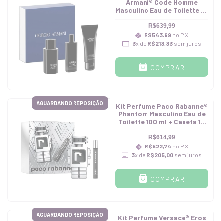
Armani® Code Homme
Masculino Eau de Toilette 75
ml + Shower Gel 75 ml +
Miniatura 15 ml
R$639,99
R$543,99
no PIX
3
x de
R$213,33
sem juros
COMPRAR
AGUARDANDO REPOSIÇÃO
Kit Perfume Paco Rabanne®
Phantom Masculino Eau de
Toilette 100 ml + Caneta 10
ml
R$614,99
R$522,74
no PIX
3
x de
R$205,00
sem juros
COMPRAR
AGUARDANDO REPOSIÇÃO
Kit Perfume Versace® Eros