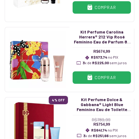
COMPRAR
Kit Perfume Carolina
Herrera® 212 Vip Rosé
Feminino Eau de Parfum 80
ml + Hidratante 100 ml
R$674,99
R$573,74
no PIX
3
x de
R$225,00
sem juros
COMPRAR
Kit Perfume Dolce &
4
% OFF
Gabbana® Light Blue
Feminino Eau de Toilette
100 ml + Hidratante 50 ml +
Caneta 10 ml
R$789,99
R$754,99
R$641,74
no PIX
3
x de
R$251,66
sem juros