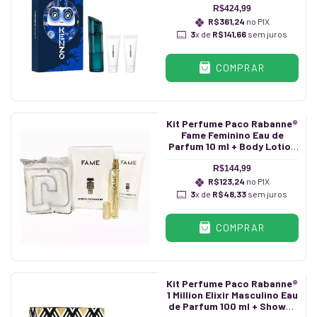
R$424,99
R$361,24
no PIX
3
x de
R$141,66
sem juros
COMPRAR
Kit Perfume Paco Rabanne®
Fame Feminino Eau de
Parfum 10 ml + Body Lotion
75 ml + Necessaire
R$144,99
R$123,24
no PIX
3
x de
R$48,33
sem juros
COMPRAR
Kit Perfume Paco Rabanne®
1 Million Elixir Masculino Eau
de Parfum 100 ml + Shower