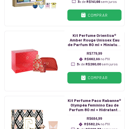
3
x de
R$141,66
sem juros
COMPRAR
Kit Perfume Orientica®
Amber Rouge Unissex Eau
de Parfum 80 ml + Miniatura
10 ml + Necessaire
R$779,99
R$662,99
no PIX
3
x de
R$260,00
sem juros
COMPRAR
Kit Perfume Paco Rabanne®
Olympéa Feminino Eau de
Parfum 80 ml + Hidratante
100 ml
R$684,99
R$582,24
no PIX