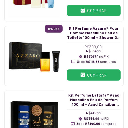
COMPRAR
Kit Perfume Azzaro® Pour
11
% OFF
Homme Masculino Eau de
Toilette 100 ml + Shower Gel
75 ml
R$399,00
R$354,99
R$301,74
no PIX
3
x de
R$118,33
sem juros
COMPRAR
Kit Perfume Lattafa® Asad
Masculino Eau de Parfum
100 ml + Asad Zanzibar
Masculino Eau de Parfum
100 ml
R$419,99
R$356,99
no PIX
3
x de
R$140,00
sem juros