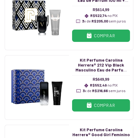
Eau de Parfum 100 ml +
Shampoo 100 ml
R$614,99
R$522,74
no PIX
3
x de
R$205,00
sem juros
COMPRAR
Kit Perfume Carolina
Herrera® 212 Vip Black
Masculino Eau de Parfum
100 ml + Gel de Banho 100 ml
R$649,99
R$552,49
no PIX
3
x de
R$216,66
sem juros
COMPRAR
Kit Perfume Carolina
Herrera® Good Girl Feminino