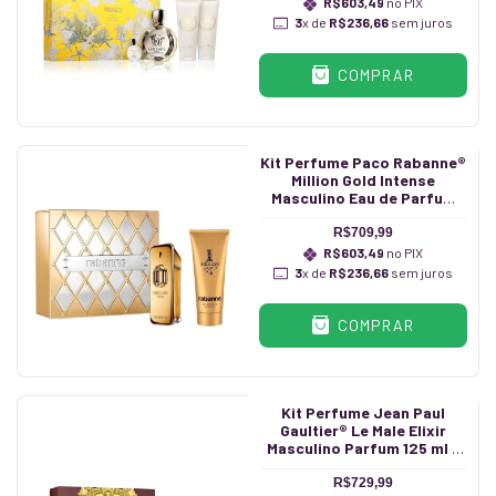
R$603,49
no PIX
3
x de
R$236,66
sem juros
COMPRAR
Kit Perfume Paco Rabanne®
Million Gold Intense
Masculino Eau de Parfum
100 ml + Shower Gel 100 ml
R$709,99
R$603,49
no PIX
3
x de
R$236,66
sem juros
COMPRAR
Kit Perfume Jean Paul
Gaultier® Le Male Elixir
Masculino Parfum 125 ml +
Shower Gel 75 ml
R$729,99