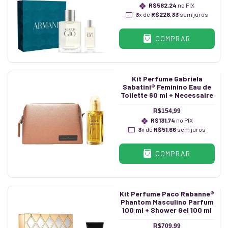
R$582,24
no PIX
3
x de
R$228,33
sem juros
COMPRAR
Kit Perfume Gabriela
Sabatini® Feminino Eau de
Toilette 60 ml + Necessaire
R$154,99
R$131,74
no PIX
3
x de
R$51,66
sem juros
COMPRAR
Kit Perfume Paco Rabanne®
Phantom Masculino Parfum
100 ml + Shower Gel 100 ml
R$709,99