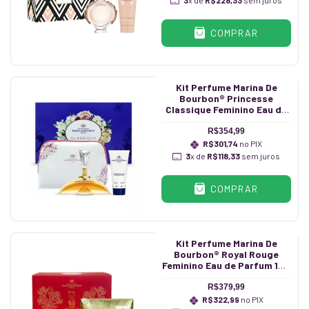
3
x de
R$228,33
sem juros
COMPRAR
Kit Perfume Marina De
Bourbon® Princesse
Classique Feminino Eau de
Parfum 100 ml + Hidratante
100 ml + Necessaire
R$354,99
R$301,74
no PIX
3
x de
R$118,33
sem juros
COMPRAR
Kit Perfume Marina De
Bourbon® Royal Rouge
Feminino Eau de Parfum 100
ml + Hidratante 100 ml +
Necessaire
R$379,99
R$322,99
no PIX