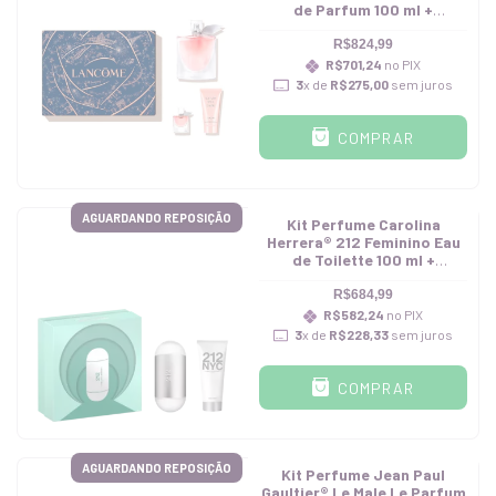
de Parfum 100 ml +
Hidratante 50 ml + Miniatura
4 ml
R$824,99
R$701,24
no PIX
3
x de
R$275,00
sem juros
COMPRAR
AGUARDANDO REPOSIÇÃO
Kit Perfume Carolina
Herrera® 212 Feminino Eau
de Toilette 100 ml +
Hidratante 100 ml
R$684,99
R$582,24
no PIX
3
x de
R$228,33
sem juros
COMPRAR
AGUARDANDO REPOSIÇÃO
Kit Perfume Jean Paul
Gaultier® Le Male Le Parfum