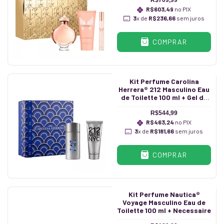
R$709,99
R$603,49
no PIX
3
x de
R$236,66
sem juros
COMPRAR
Kit Perfume Carolina
Herrera® 212 Masculino Eau
de Toilette 100 ml + Gel de
Banho 100 ml
R$544,99
R$463,24
no PIX
3
x de
R$181,66
sem juros
COMPRAR
Kit Perfume Nautica®
Voyage Masculino Eau de
Toilette 100 ml + Necessaire