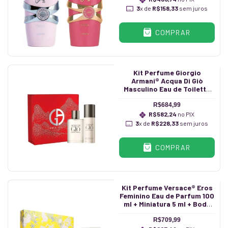
3
x de
R$158,33
sem juros
COMPRAR
Kit Perfume Giorgio
Armani® Acqua Di Giò
Masculino Eau de Toilette
100 ml + Desodorante 150 ml
R$684,99
R$582,24
no PIX
3
x de
R$228,33
sem juros
COMPRAR
Kit Perfume Versace® Eros
Feminino Eau de Parfum 100
ml + Miniatura 5 ml + Body
Lotion 100 ml + Shower Gel
100 ml
R$709,99