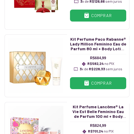
3
x de
R$126,66
sem juros
COMPRAR
Kit Perfume Paco Rabanne®
Lady Million Feminino Eau de
Parfum 80 ml + Body Lotion
100 ml
R$684,99
R$582,24
no PIX
3
x de
R$228,33
sem juros
COMPRAR
Kit Perfume Lancôme® La
Vie Est Belle Feminino Eau
de Parfum 100 ml + Body
Lotion 50 ml + Caneta 10 ml
R$824,99
R$701,24
no PIX