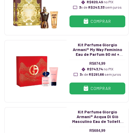
R$620,49
no PIX
3
x de
R$243,33
sem juros
COMPRAR
Kit Perfume Giorgio
Armani® My Way Feminino
Eau de Parfum 90 ml +
Shower Gel 50 ml
R$874,99
R$743,74
no PIX
3
x de
R$291,66
sem juros
COMPRAR
Kit Perfume Giorgio
Armani® Acqua Di Giò
Masculino Eau de Toilette
100 ml + Miniatura 15 ml
R$684,99