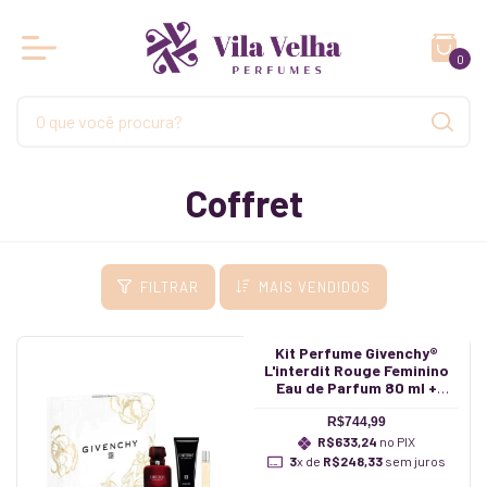
0
Coffret
FILTRAR
MAIS VENDIDOS
Kit Perfume Givenchy®
L'interdit Rouge Feminino
Eau de Parfum 80 ml +
Loção Corporal 75 ml +
Travel Spray 10 ml
R$744,99
R$633,24
no PIX
3
x de
R$248,33
sem juros