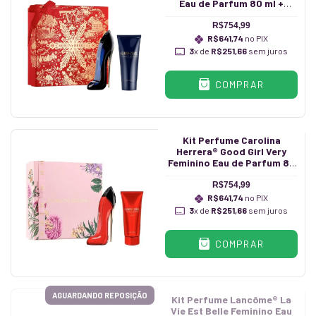
Eau de Parfum 80 ml +
Hidratante 100 ml
R$754,99
R$641,74
no PIX
3
x de
R$251,66
sem juros
COMPRAR
Kit Perfume Carolina
Herrera® Good Girl Very
Feminino Eau de Parfum 80
ml + Hidratante 100 ml
R$754,99
R$641,74
no PIX
3
x de
R$251,66
sem juros
COMPRAR
AGUARDANDO REPOSIÇÃO
Kit Perfume Lancôme® La
Vie Est Belle Feminino Eau