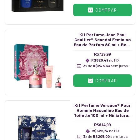
COMPRAR
Kit Perfume Jean Paul
Gaultier® Scandal Feminino
Eau de Parfum 80 ml + Body
Lotion 75 ml + Miniatura 6 ml
R$729,99
R$620,49
no PIX
3
x de
R$243,33
sem juros
COMPRAR
Kit Perfume Versace® Pour
Homme Masculino Eau de
Toilette 100 ml + Miniatura 5
ml + Hair & Body Shampoo
150 ml
R$614,99
R$522,74
no PIX
3
x de
R$205,00
sem juros