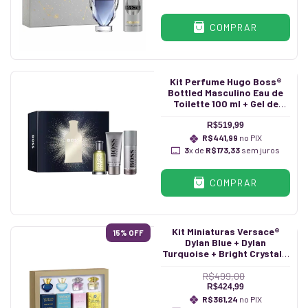
COMPRAR
Kit Perfume Hugo Boss®
Bottled Masculino Eau de
Toilette 100 ml + Gel de
Banho 100 ml +
Desodorante Stick 75 ml
R$519,99
R$441,99
no PIX
3
x de
R$173,33
sem juros
COMPRAR
Kit Miniaturas Versace®
15
% OFF
Dylan Blue + Dylan
Turquoise + Bright Crystal +
Yellow Diamond Feminino 5
ml
R$499,00
R$424,99
R$361,24
no PIX