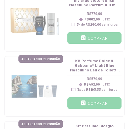
Invictus Victory Elixir
Masculino Parfum 100 ml +
Desodorante 150 ml +
Caneta 10 ml
R$779,99
R$662,99
no PIX
3
x de
R$260,00
sem juros
COMPRAR
AGUARDANDO REPOSIÇÃO
Kit Perfume Dolce &
Gabbana® Light Blue
Masculino Eau de Toilette
125 ml + Shower Gel 50 ml +
After Shave 50 ml
R$579,99
R$492,99
no PIX
3
x de
R$193,33
sem juros
COMPRAR
AGUARDANDO REPOSIÇÃO
Kit Perfume Giorgio