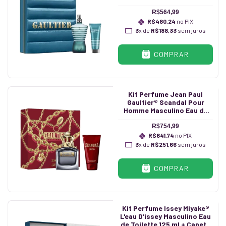
Shower Gel 75 ml
R$564,99
R$480,24
no PIX
3
x de
R$188,33
sem juros
COMPRAR
Kit Perfume Jean Paul
Gaultier® Scandal Pour
Homme Masculino Eau de
Toilette 100 ml + Shower Gel
75 ml
R$754,99
R$641,74
no PIX
3
x de
R$251,66
sem juros
COMPRAR
Kit Perfume Issey Miyake®
L'eau D'issey Masculino Eau
de Toilette 125 ml + Caneta