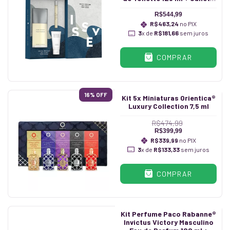
10 ml + Shower Gel 50 ml
R$544,99
R$463,24
no PIX
3
x de
R$181,66
sem juros
COMPRAR
16
% OFF
Kit 5x Miniaturas Orientica®
Luxury Collection 7,5 ml
R$474,99
R$399,99
R$339,99
no PIX
3
x de
R$133,33
sem juros
COMPRAR
Kit Perfume Paco Rabanne®
Invictus Victory Masculino