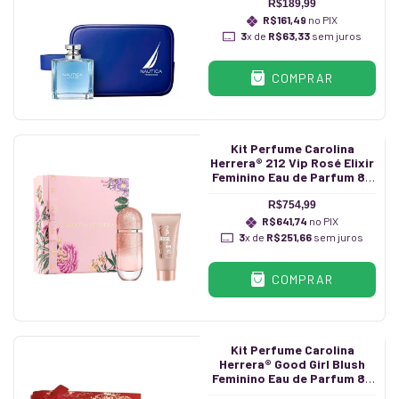
R$189,99
R$161,49
no PIX
3
x de
R$63,33
sem juros
COMPRAR
Kit Perfume Carolina
Herrera® 212 Vip Rosé Elixir
Feminino Eau de Parfum 80
ml + Hidratante 100 ml
R$754,99
R$641,74
no PIX
3
x de
R$251,66
sem juros
COMPRAR
Kit Perfume Carolina
Herrera® Good Girl Blush
Feminino Eau de Parfum 80
ml + Hidratante 100 ml