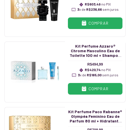
R$603,49
no PIX
3
x de
R$236,66
sem juros
COMPRAR
Kit Perfume Azzaro®
Chrome Masculino Eau de
Toilette 100 ml + Shampoo
75 ml + Caneta 10 ml
R$494,99
R$420,74
no PIX
3
x de
R$165,00
sem juros
COMPRAR
Kit Perfume Paco Rabanne®
Olympéa Feminino Eau de
Parfum 80 ml + Hidratante
100 ml + Caneta 10 ml