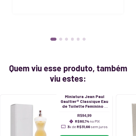
Quem viu esse produto, também
viu estes:
Miniatura Jean Paul
Gaultier® Classique Eau
de Toilette Feminino 6
ml
R$94,99
R$80,74
no PIX
3
x de
R$31,66
sem juros