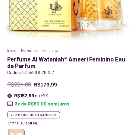
Início
Perfumes
Feminino
Perfume Al Wataniah® Ameeri Feminino Eau
de Parfum
Código 5055810029807
R$224,99
R$179,99
R$152,99
no PIX
3
x de
R$60,00
sem juros
VER MEIOS DE PAGAMENTO
TAMANHO
100 ML
100 ml