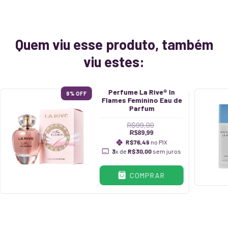
Quem viu esse produto, também
viu estes:
Perfume La Rive® In
9
% OFF
Flames Feminino Eau de
Parfum
R$99,00
R$89,99
R$76,49
no PIX
3
x de
R$30,00
sem juros
COMPRAR