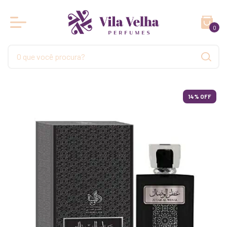
0
14
% OFF