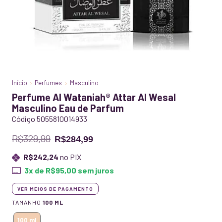
Início
Perfumes
Masculino
Perfume Al Wataniah® Attar Al Wesal
Masculino Eau de Parfum
Código 5055810014933
R$329,99
R$284,99
R$242,24
no PIX
3
x de
R$95,00
sem juros
VER MEIOS DE PAGAMENTO
TAMANHO
100 ML
100 ml