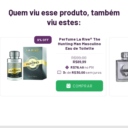
Quem viu esse produto, também
viu estes:
Perfume La Rive® The
9
% OFF
Hunting Man Masculino
Eau de Toilette
R$99,00
R$89,99
R$76,49
no PIX
3
x de
R$30,00
sem juros
COMPRAR