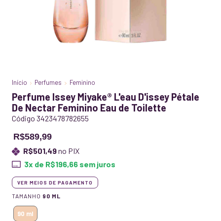
Início
Perfumes
Feminino
Perfume Issey Miyake® L'eau D'issey Pétale
De Nectar Feminino Eau de Toilette
Código 3423478782655
R$589,99
R$501,49
no PIX
3
x de
R$196,66
sem juros
VER MEIOS DE PAGAMENTO
TAMANHO
90 ML
90 ml