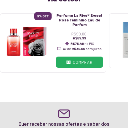
Perfume La Rive® Sweet
9
% OFF
Rose Feminino Eau de
Parfum
R$99,00
R$89,99
R$76,49
no PIX
3
x de
R$30,00
sem juros
COMPRAR
Quer receber nossas ofertas e saber dos