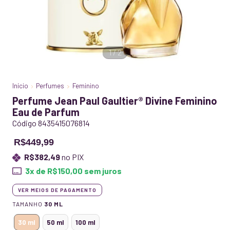
1
/
2
Início
Perfumes
Feminino
Perfume Jean Paul Gaultier® Divine Feminino
Eau de Parfum
Código 8435415076814
R$449,99
R$382,49
no PIX
3
x de
R$150,00
sem juros
VER MEIOS DE PAGAMENTO
TAMANHO
30 ML
30 ml
50 ml
100 ml