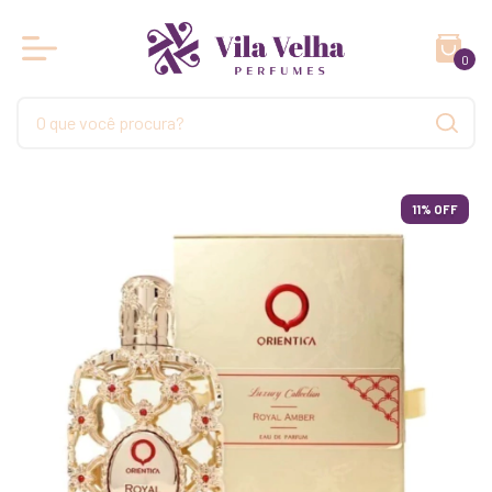
0
11
% OFF