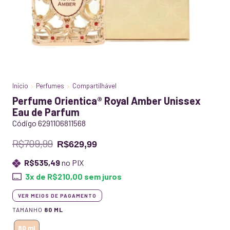
Início
Perfumes
Compartilhável
Perfume Orientica® Royal Amber Unissex
Eau de Parfum
Código 6291106811568
R$709,99
R$629,99
R$535,49
no PIX
3
x de
R$210,00
sem juros
VER MEIOS DE PAGAMENTO
TAMANHO
80 ML
80 ml