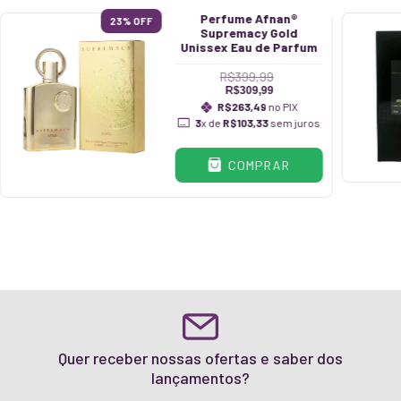
Perfume Afnan®
23
% OFF
Supremacy Gold
Unissex Eau de Parfum
R$399,99
R$309,99
R$263,49
no PIX
3
x de
R$103,33
sem juros
COMPRAR
Quer receber nossas ofertas e saber dos
lançamentos?